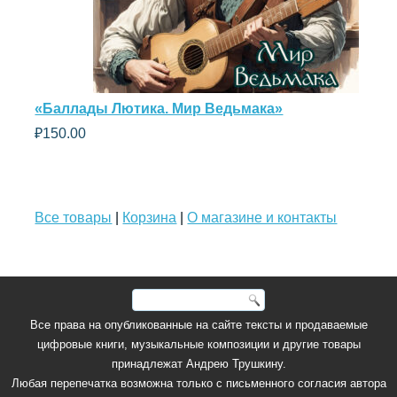
«Баллады Лютика. Мир Ведьмака»
₽
150.00
Все товары
|
Корзина
|
О магазине и контакты
Все права на опубликованные на сайте тексты и продаваемые
цифровые книги, музыкальные композиции и другие товары
принадлежат Андрею Трушкину.
Любая перепечатка возможна только с письменного согласия автора