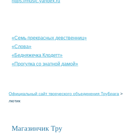
https://music.yandex.ru
«Семь прекрасных девственниц»
«Слова»
«Бедняжечка Клодетт»
«Прогулка со знатной дамой»
Официальный сайт творческого объединения ТруБрага
>
лютик
Магазинчик Тру