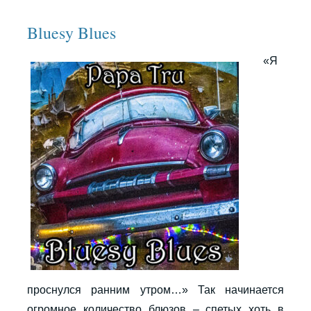
Bluesy Blues
«Я
проснулся ранним утром…» Так начинается
огромное количество блюзов – спетых хоть в