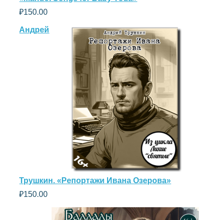
₽
150.00
Андрей
Трушкин. «Репортажи Ивана Озерова»
₽
150.00