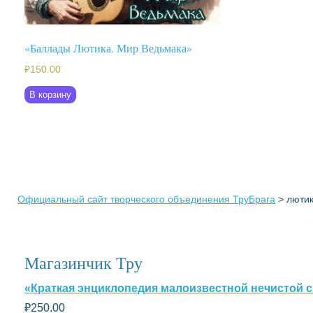
«Баллады Лютика. Мир Ведьмака»
₽
150.00
В корзину
Официальный сайт творческого объединения ТруБрага
>
люти
Магазинчик Тру
«Краткая энциклопедия малоизвестной нечистой с
₽
250.00